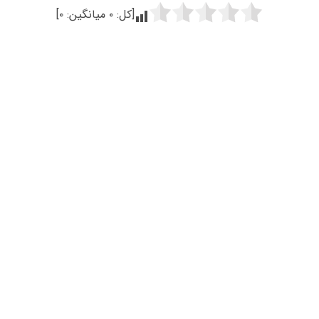
[کل:
۰
میانگین:
۰
]