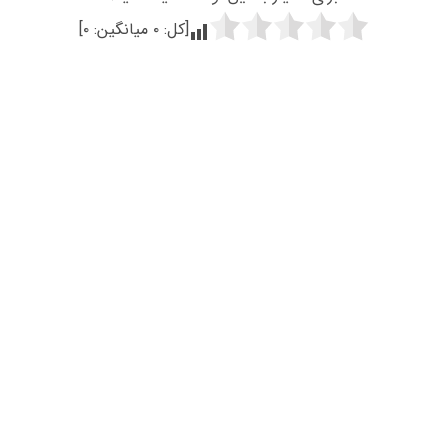
[کل:
۰
میانگین:
۰
]