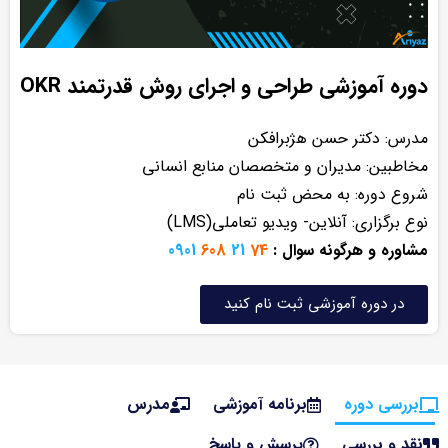
دوره آموزشی طراحی و اجرای روش قدرتمند OKR
مدرس‌: دکتر حسن هژبرافکن
مخاطبین: مدیران و متخصصان منابع انسانی
شروع دوره: به محض ثبت نام
نوع برگزاری: آنلاین- ویدیو تعاملی(LMS)
مشاوره و هرگونه سوال :
74
21
608
0901
در دوره آموزشی ثبت نام کنید
بررسی دوره
برنامه آموزشی
مدرس
نقد و بررسی
پرسش و پاسخ