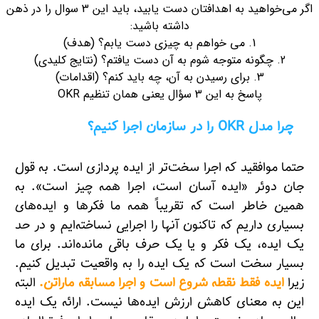
اگر می‌خواهید به اهدافتان دست یابید، باید این 3 سوال را در ذهن
داشته باشید:
1. می خواهم به چیزی دست یابم؟ (هدف)
2. چگونه متوجه شوم به آن دست یافتم؟ (نتایج کلیدی)
3. برای رسیدن به آن، چه باید کنم؟ (اقدامات)
پاسخ به این 3 سؤال یعنی همان تنظیم OKR
چرا مدل OKR را در سازمان اجرا کنیم؟
حتما موافقید که اجرا سخت‌تر از ایده پردازی است. به قول
جان دوئر «ایده آسان است، اجرا همه چیز است». به
همین خاطر است که تقریباً همه ما فکرها و ایده‌های
بسیاری داریم که تاکنون آنها را اجرایی نساخته‌ایم و در حد
یک ایده، یک فکر و یا یک حرف باقی مانده‌اند. برای ما
بسیار سخت است که یک ایده را به واقعیت تبدیل کنیم.
زیرا
ایده فقط نقطه شروع است و اجرا مسابقه ماراتن.
البته
این به معنای کاهش ارزش ایده‌ها نیست. ارائه یک ایده