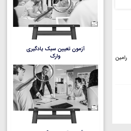
آزمون تعیین سبک یادگیری
وارک
رامين