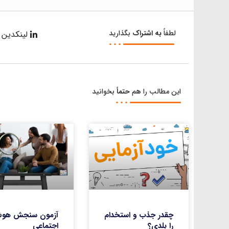
لطفاً
به اشتراک
بگذارید
لینکدین
این مطالب را هم
حتماً
بخوانید
چقدر جذب و استخدام
آزمون سنجش هو
را بلدی؟
اجتماعی