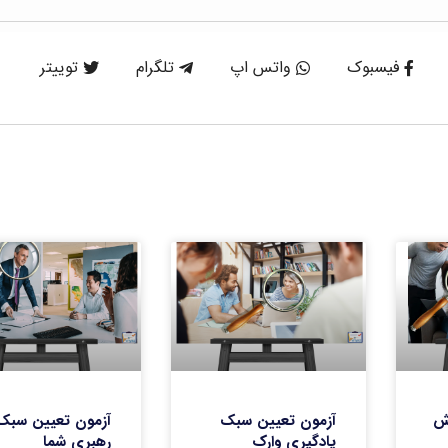
فیسبوک
واتس اپ
تلگرام
توییتر
ش
آزمون تعیین سبک
آزمون تعیین سبک
یادگیری وارک
رهبری شما