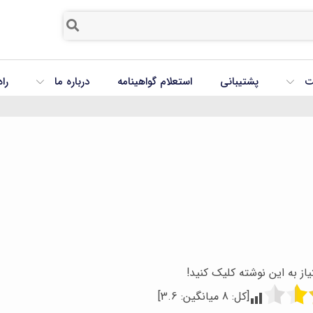
ت
پشتیبانی
استعلام گواهینامه
درباره ما
را
یاز به این نوشته کلیک کنید!
[کل:
8
میانگین:
3.6
]