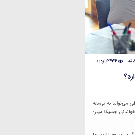
2434بازدید
رد؟
ر می‌تواند به توسعه
خواندنی جسیکا میلر-
گیری مداوم داریم. ما