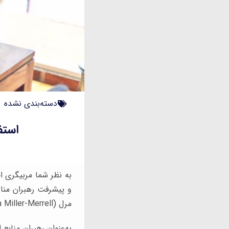
دسته‌بندی نشده
استف
به نظر شما مربیگری ا
و پیشرفت رهبران مناب
مرل (Jessica Miller-Merrell) بنیان‌گذار Workology از مربیگری اجرایی را با هم مرور کنیم.
به‌عنوان رهبران مناب