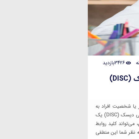
3426بازدید
DI)
ر یا شخصیت افراد به
اشتباه درک شود قطعاً بر بهره وری و شادی تاثیر منفی خواهد داشت. مدل شخصیت شناسی دیسک (DISC) یک
ی درک خود و دیگران است. انجام این آزمون ۵ تا ۱۰ دقیقه‌ای، می‌تواند کلید روابط
ه نظر شما این منطقی