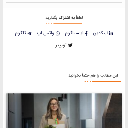
لطفاً
به اشتراک
بگذارید
لینکدین
اینستاگرام
واتس اپ
تلگرام
توییتر
این مطالب را هم
حتماً
بخوانید