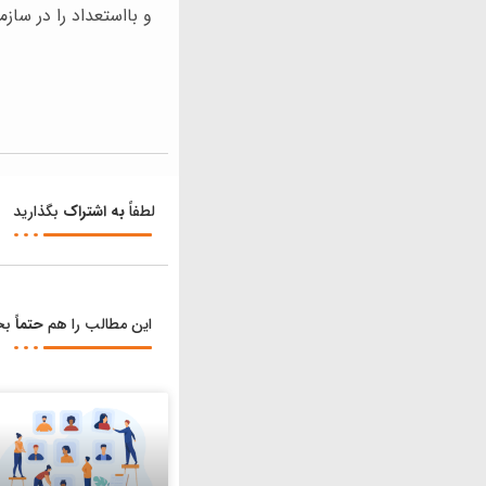
و بااستعداد را در ساز
لطفاً
به اشتراک
بگذارید
این مطالب را هم
حتماً
بخو