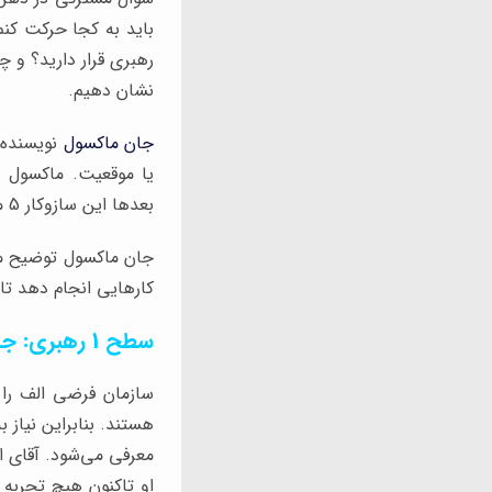
باید به کجا حرکت کنم
رهبری قرار دارید؟ و چر
نشان دهیم.
جان ماکسول
نویسنده 
بعدها این سازوکار 5 مرحله‌ای را در کتابی با عنوان
جان ماکسول توضیح می‌
کارهایی انجام دهد تا
سطح 1 رهبری: جایگاه
سازمان فرضی الف را 
هستند. بنابراین نیاز 
معرفی می‌شود. آقای ا
او تاکنون هیچ تجربه 