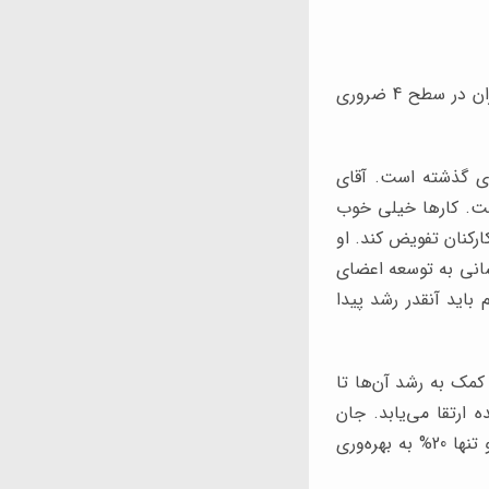
این سطح رهبری مبتنی بر توسعه کارکنان است. برای یک سازمان در حال رشد، داشتن رهبران در سطح 4 ضروری
ری گذشته است. آقای
است. کارها خیلی خوب
ارکنان تفویض کند. او
حسانی به توسعه اعضای
باید آنقدر رشد پیدا
مک به رشد آن‌ها تا
 ارتقا می‌یابد. جان
ماکسول معتقد است رهبر در سطح 4 تقریبا 80% وقت خود را صرف مربیگری دیگران کرده و تنها 20% به بهره‌وری