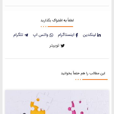
لطفاً
به اشتراک
بگذارید
لینکدین
اینستاگرام
واتس اپ
تلگرام
توییتر
این مطالب را هم
حتماً
بخوانید