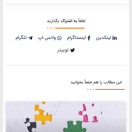
لطفاً
به اشتراک
بگذارید
لینکدین
اینستاگرام
واتس اپ
تلگرام
توییتر
این مطالب را هم
حتماً
بخوانید